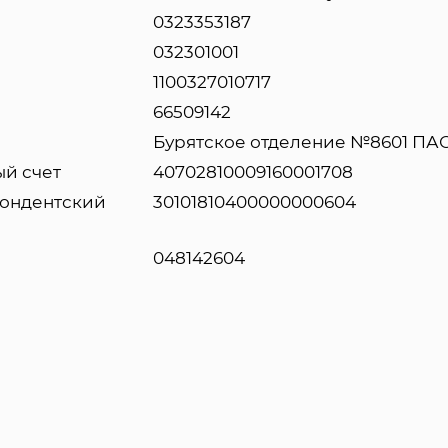
0323353187
032301001
1100327010717
66509142
Бурятское отделение №8601 ПА
ый счет
40702810009160001708
ондентский
30101810400000000604
048142604